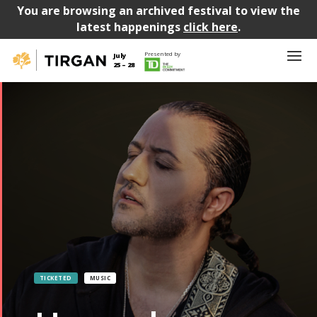
You are browsing an archived festival to view the
latest happenings
click here
.
Presented by
July
25 – 28
TICKETED
MUSIC