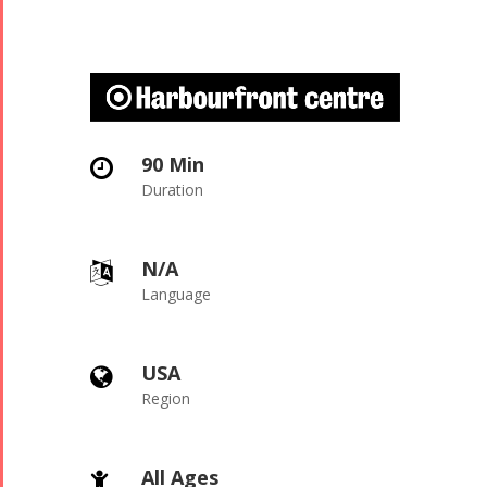
90 Min
Duration
N/A
Language
USA
Region
All Ages