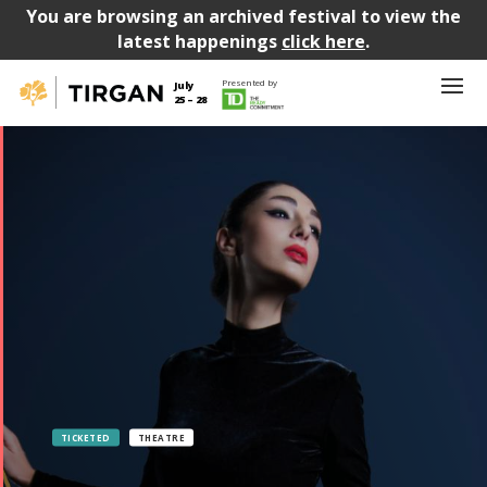
You are browsing an archived festival to view the
latest happenings
click here
.
Presented by
July
25 – 28
TICKETED
THEATRE