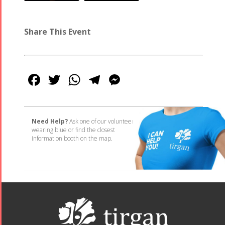
Share This Event
Facebook
Twitter
WhatsApp
Telegram
Messenger
Need Help?
Ask one of our volunteers
wearing blue or find the closest
information booth on the map.