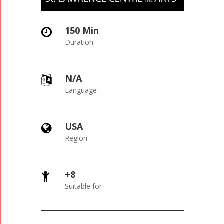
150 Min
Duration
N/A
Language
USA
Region
+8
Suitable for