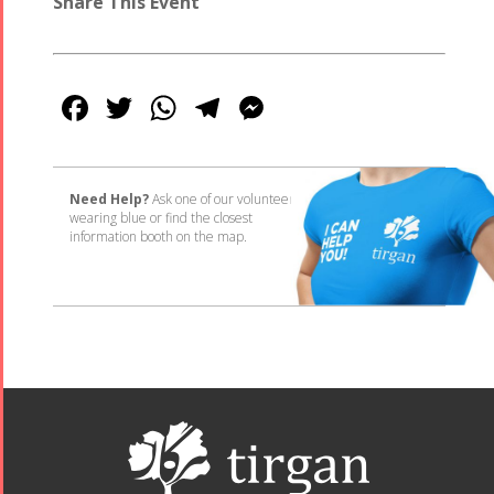
Share This Event
Facebook
Twitter
WhatsApp
Telegram
Messenger
Need Help?
Ask one of our volunteers
wearing blue or find the closest
information booth on the map.