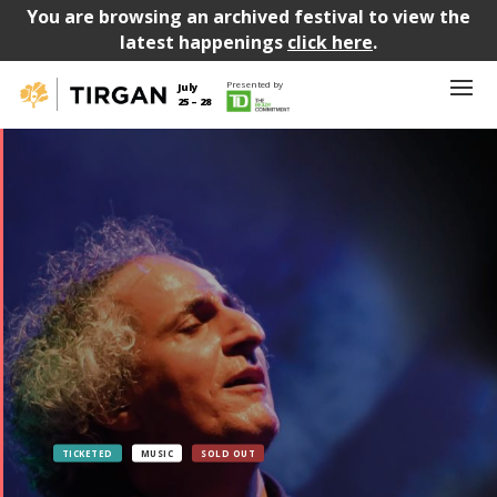
You are browsing an archived festival to view the
latest happenings
click here
.
Presented by
July
25 – 28
TICKETED
MUSIC
SOLD OUT