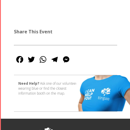
Share This Event
Facebook
Twitter
WhatsApp
Telegram
Messenger
Need Help?
Ask one of our volunteers
wearing blue or find the closest
information booth on the map.