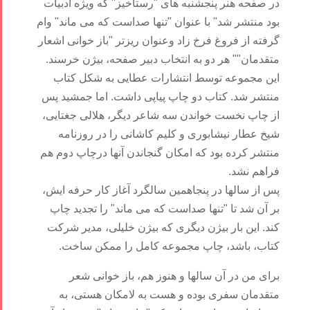
در صفحه هنر پنجشنبه های "رستاخیز" که ویژه ادبیات
بود منتشر شد" با عنوان "تنها صداست که می ماند" وام
گرفته از فروغ فرخ زاد وعنوان ریزتر "باز خوانی اشعار
متقدمان"" هر دو به انتخاب دبیر صفحه، بیژن خرسند.
این مجموعه توسط انتشارات عطایی به شکل کتاب
منتشر شد. کتاب دو چاپ پیاپی داشت. اما جمشید پس
از چاپ نخست خواندن سه شاعر دیگر، هلالی جغتایی،
شیخ عطار نیشابوری و کلیم کاشانی را در روزنامه
منتشر کرده بود که امکان گنجاندن آنها درچاپ دوم هم
فراهم نشد.
پس از سالها در پنجاهمین سالگرد آغاز کار حرفه ایش،
بر آن شد تا "تنها صداست که می ماند" را تجدید چاپ
کند. این بار بیژن دیگری که بیژن خلیلی، مدیر شرکت
کتاب، باشد، چاپ مجموعه کامل را ممکن ساخت.
برای من در آن سالها و هنوز هم، باز خوانی شعر
متقدمان سفری بوده و هست به لامکان هستی، به