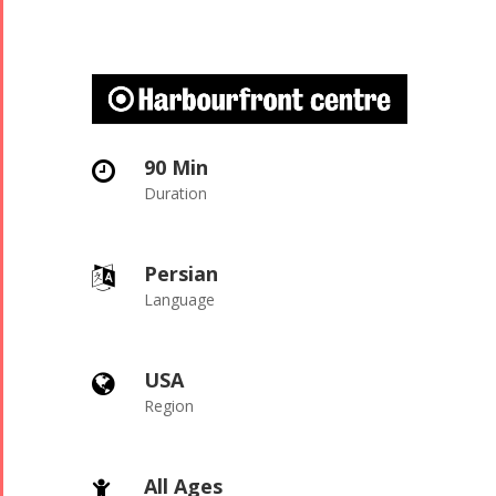
90 Min
Duration
Persian
Language
USA
Region
All Ages