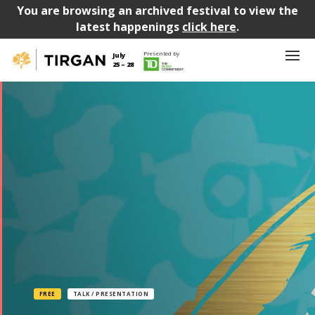
You are browsing an archived festival to view the
latest happenings
click here
.
Presented by
July
25 – 28
FREE
TALK / PRESENTATION