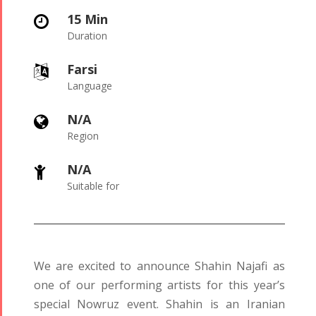
15 Min

Duration
Farsi

Language
N/A

Region
Tirgan
Nowruz
Yalda
N/A

Summer
Spring
Celebrat
Suitable for
Festivals
Festivals
Yalda Night 
Tirgan 2023
Nowruz
Yalda Night 
Tirgan 2019
2024
Yalda Night 
Tirgan 2017
Nowruz
We are excited to announce Shahin Najafi as
Tirgan 2015
2022
one of our performing artists for this year’s
Tirgan 2013
Nowruz
special Nowruz event. Shahin is an Iranian