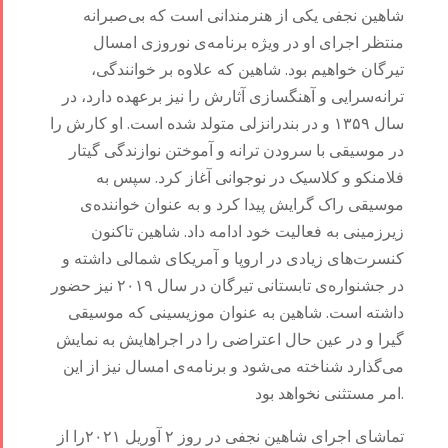
شاهین نجفی یکی از هنرمندانی است که بی‌صبرانه
Contests
iBRIDGE Toronto -
منتظر اجرای او در ویژه برنامه‌ی نوروزی امسال
For Iran
2019
تیرگان خواهیم بود. شاهین که علاوه بر خوانندگی،
Short Story
Tammuz
Iranian Intellectuals -
ترانه‌سرایی و آهنگسازی آثارش را نیز برعهده دارد، در
2015
Summer
2019
سال ۱۳۵۹ و در بندرانزلی متولد شده است. او کارش را
Short Story
Festival -
در موسیقی با سرودن ترانه و آموختن نوازندگی گیتار
2013
2022
فلامنکو و کلاسیک در نوجوانی آغاز کرد. سپس به
Tirgan
موسیقی راک گرایش پیدا کرد و به عنوان خواننده‌ی
Kids Time
زیرزمینی به فعالیت خود ادامه داد. شاهین تاکنون
Golnar &
کنسرت‌های زیادی در اروپا و آمریکای شمالی داشته و
Mahan
در جشنواره‌ی تابستانی تیرگان در سال ۲۰۱۹ نیز حضور
Trio
داشته است. شاهین به عنوان موزیسینی که موسیقی
Concert -
گیرا و در عین حال اعتراضی را در اجراهایش به نمایش
2018
می‌گذارد شناخته می‌شود و برنامه‌‌ی امسال نیز از این
Mohsen
امر مستثنی نخواهد بود.
Namjoo
Concert -
تماشای اجرای شاهین نجفی در روز ۲ آوریل ۲۰۲۱را از