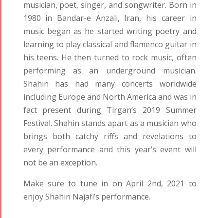
Tirgan 2011
2021
musician, poet, singer, and songwriter. Born in
Tirgan 2008
Nowruz
1980 in Bandar-e Anzali, Iran, his career in
2020
music began as he started writing poetry and
Nowruz
learning to play classical and flamenco guitar in
2019
his teens. He then turned to rock music, often
Nowruz
performing as an underground musician.
2018
Shahin has had many concerts worldwide
Nowruz
including Europe and North America and was in
2017
fact present during Tirgan’s 2019 Summer
Nowruz
Festival. Shahin stands apart as a musician who
2006
brings both catchy riffs and revelations to
every performance and this year’s event will
not be an exception.
Make sure to tune in on April 2nd, 2021 to
enjoy Shahin Najafi’s performance.
Collaborations
Special
Short
Events
Story