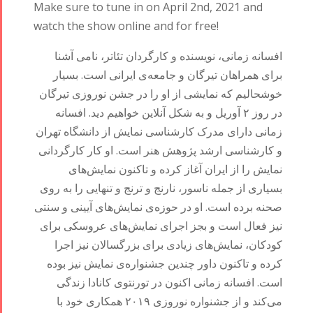
Collaborations
Special
Short
Make sure to tune in on April 2nd, 2021 and
Events
Story
watch the show online and for free!
Contests
iBRIDGE Toronto -
For Iran
افسانه زمانی، نویسنده و کارگردان تئاتر، نامی آشنا
2019
Short Story
Tammuz
برای همراهان تیرگان و جامعه‌ی ایرانی است. بسیار
Iranian Intellectuals -
2015
Summer
خوشحالیم که نمایشی از او را در جشن نوروزی تیرگان
2019
Short Story
Festival -
در روز ۲ آوریل و به شکل آنلاین خواهیم دید. افسانه
2013
2022
زمانی دارای مدرک کارشناسی نمایش از دانشگاه تهران
Tirgan
و کارشناسی ارشد پژوهش هنر است. او کار کارگردانی
Kids Time
نمایش را از ایران آغاز کرده و تاکنون نمایش‌های
Golnar &
بسیاری از جمله ناسور، نارنج و ترنج و تنهایی را به روی
Mahan
صحنه برده است. او در حوزه‌ی نمایش‌های آیینی و سنتی
Trio
نیز فعال است و بجز اجرای نمایش‌های عروسکی برای
Concert -
کودکان، نمایش‌های زیادی برای بزرگسالان نیز اجرا
2018
کرده و تاکنون داور چندین جشنواره‌‌ی نمایش نیز بوده
Mohsen
است. افسانه زمانی اکنون در تورنتوی کانادا زندگی
Namjoo
می‌کند و از جشنواره نوروزی ۲۰۱۹ همکاری خود با