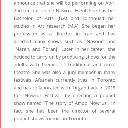
announce that she will be performing on April
Tirgan 2013
Nowruz
2nd for our online Nowruz Event. She has her
Tirgan 2011
2021
Bachelor of Arts (B.A) and continued her
Tirgan 2008
Nowruz
studies in Art research (M.A). She began her
2020
profession as a director in Iran and has
Nowruz
directed many shows such as "Nasoor" and
2019
"Narenj and Toranj". Later in her career, she
Nowruz
decided to carry on by producing shows for the
2018
adults with themes of traditional and ritual
Nowruz
theatre. She was also a jury member in many
2017
festivals. Afsaneh currently lives in Toronto
Nowruz
and has collaborated with Tirgan back in 2019
2006
for "Nowruz Festival" by directing a puppet
show named "The story of Amoo Nowruz". In
fact, she has been the director of several
puppet shows for kids in Toronto.