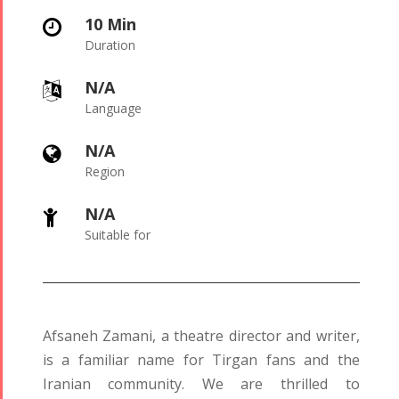
10 Min

Duration
N/A

Language
N/A

Region
N/A

Tirgan
Nowruz
Yalda
Suitable for
Summer
Spring
Celebrat
Festivals
Festivals
Yalda Night 
Tirgan 2023
Nowruz
Yalda Night 
Afsaneh Zamani, a theatre director and writer,
Tirgan 2019
2024
Yalda Night 
is a familiar name for Tirgan fans and the
Tirgan 2017
Nowruz
Iranian community. We are thrilled to
Tirgan 2015
2022