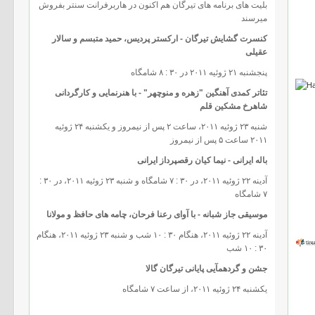
بلیت های برنامه های تیرگان هم اکنون در هاربرفرانت سنتر بفروش
میرسند
کنسرت گشایش تیرگان - ارکستر پردیس، حمید متبسم و سالار
عقیلی
پنجشنبه ٢۱ ژوئیه ٢۰۱۱ در ۳۰ : ۸ شامگاه
تئاتر کمدی آهنگین "زهره و منوچهر" - با هنرنمایی و کارگردانی
شاهرخ مشکین قلم
شنبه ٢۳ ژوئیه ٢۰۱۱، ساعت ٢ پس از نیمروز و یکشنبه ٢۴ ژوئیه
٢۰۱۱ ساعت ۵ پس از نیمروز
باله ایرانی - نیما کیان رقصپرداز ایرانی
آدینه ٢٢ ژوئیه ٢۰۱۱، در ۳۰ : ۷ شامگاه و شنبه ٢۳ ژوئیه ٢۰۱۱، در ۳۰ :
۷ شامگاه
موسیقی جاز شبانه - با آوای رعنا فرحان، چامه های حافظ و مولانا
آدینه ٢٢ ژوئیه ٢۰۱۱، هنگام ۳۰ : ۱۰ شب و شنبه ٢۳ ژوئیه ٢۰۱۱، هنگام
۳۰ : ۱۰ شب
جشن و گردهمآیی پایانی تیرگان گالا
یکشنبه ٢۴ ژوئیه ٢۰۱۱، از ساعت ۷ شامگاه