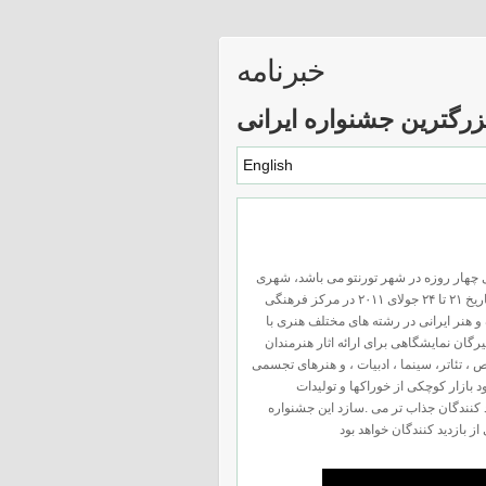
خبرنامه
بزرگترین جشنواره ایرانی
English
ی چهار روزه در شهر تورنتو می باشد، شهری
که در پذیرش گوناگونی فرهنگها سرآمد است. دور دوم جشنواره تیرگان در تاریخ ۲۱ تا ۲۴ جولای ۲۰۱۱ در مرکز فرهنگی
 هنر ایرانی در رشته های مختلف هنری با
گان نمایشگاهی برای ارائه اثار هنرمندان
، تئاتر، سینما ، ادبیات ، و هنرهای تجسمی
د بازار کوچکی از خوراکها و تولیدات
د کنندگان جذاب تر می .سازد این جشنواره
 بازدید کنندگان خواهد بود