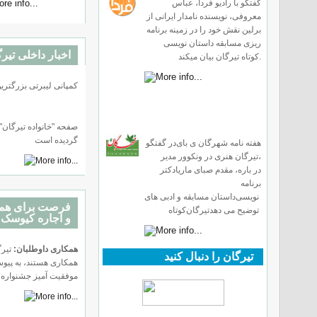
گفتگو با رادیو فردا، عباس
معروفی، نویسنده نامدار ایرانی از
برلین نقش خود را در زمینه برنامه
ریزی مسابقه داستان نویسی
اخبار داخلی تیر
کوتاه تيرگان بیان میکند.
($50,000) کمپانی لیبرتی بزرگتر
صفحه "خانواده تیرگان" 
گردیده است
هفته نامه شهرگان
ی با
ی
در گفتگو
،
تيرگان
هنری
در ونکوور مدیر
در باره
،
مقدم
صبای
ماریا
دکتر
برنامه
نویسی
داستان
مسابقه
و
ادبی
های
فرصت برای همکا
توضیح می دهد
تيرگان
کوتاه
و اجاره کیوسک
همکاری داوطلبان:
تيرگ
تیرگان را دنبال کنید
همکاری هستند، به پیوس
موفقیت آمیز جشنواره ا